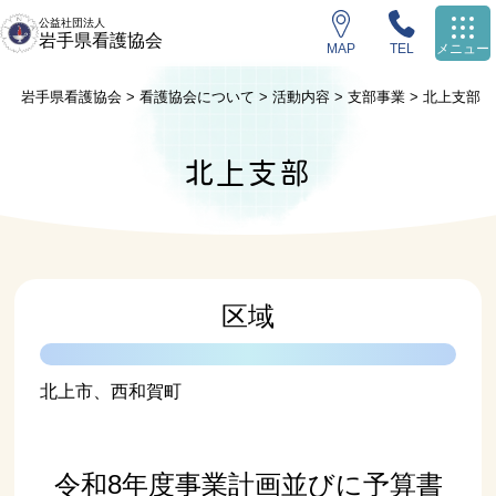
公益社団法人
岩手県看護協会
MAP
TEL
メニュー
岩手県看護協会
>
看護協会について
>
活動内容
>
支部事業
>
北上支部
北上支部
区域
北上市、西和賀町
令和8年度事業計画並びに予算書