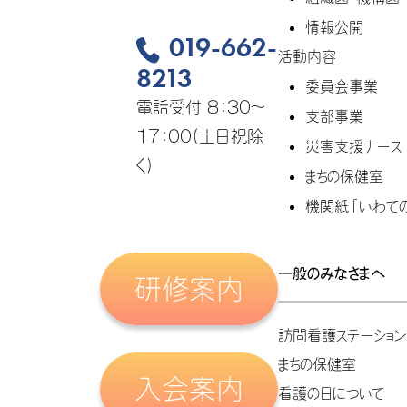
情報公開
019-662-
活動内容
8213
委員会事業
電話受付 8：30～
支部事業
17：00(土日祝除
災害支援ナース
く)
まちの保健室
機関紙「いわて
一般のみなさまへ
研修案内
訪問看護ステーショ
まちの保健室
入会案内
看護の日について