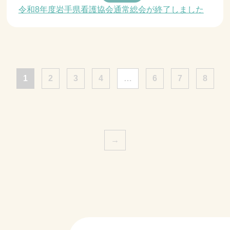
令和8年度岩手県看護協会通常総会が終了しました
1
2
3
4
…
6
7
8
→