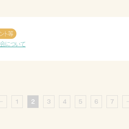
ント等
会について
←
1
2
3
4
5
6
7