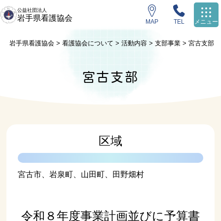
公益社団法人
岩手県看護協会
MAP
TEL
メニュー
岩手県看護協会
>
看護協会について
>
活動内容
>
支部事業
>
宮古支部
宮古支部
区域
宮古市、岩泉町、山田町、田野畑村
令和８年度事業計画並びに予算書